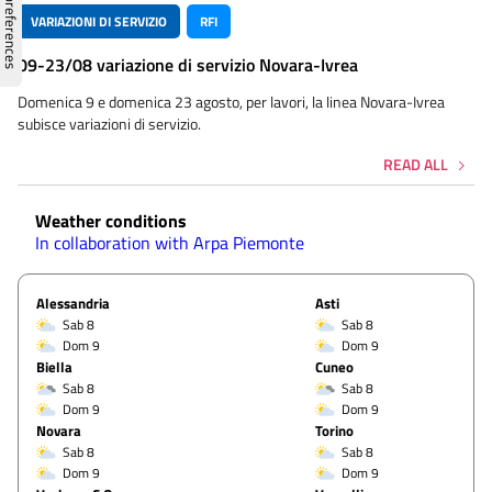
VARIAZIONI DI SERVIZIO
RFI
09-23/08 variazione di servizio Novara-Ivrea
Domenica 9 e domenica 23 agosto, per lavori, la linea Novara-Ivrea
subisce variazioni di servizio.
READ ALL
Weather conditions
In collaboration with Arpa Piemonte
Alessandria
Asti
Sab 8
Sab 8
Dom 9
Dom 9
Biella
Cuneo
Sab 8
Sab 8
Dom 9
Dom 9
Novara
Torino
Sab 8
Sab 8
Dom 9
Dom 9