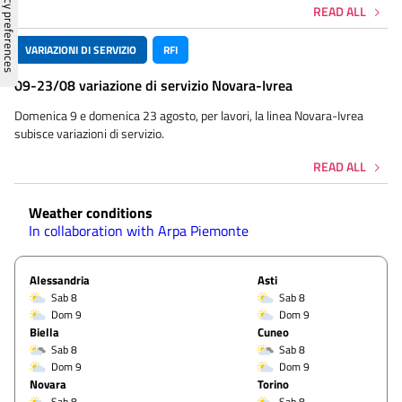
READ ALL
VARIAZIONI DI SERVIZIO
RFI
09-23/08 variazione di servizio Novara-Ivrea
Domenica 9 e domenica 23 agosto, per lavori, la linea Novara-Ivrea
subisce variazioni di servizio.
READ ALL
Weather conditions
In collaboration with Arpa Piemonte
Alessandria
Asti
Sab 8
Sab 8
Dom 9
Dom 9
Biella
Cuneo
Sab 8
Sab 8
Dom 9
Dom 9
Novara
Torino
Sab 8
Sab 8